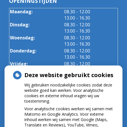
OPENINGSTIJDEN
tot
Maandag:
08.30
- 12.00
tot
13.00
- 16.30
tot
Dinsdag:
08.30
- 12.00
tot
13.00
- 16.30
tot
Woensdag:
08.30
- 12.00
tot
13.00
- 16.30
tot
Donderdag:
08.30
- 12.00
tot
13.00
- 16.30
tot
Vrijdag:
08.30
- 12.00
tot
13.00
- 16.30
Deze website gebruikt cookies
Wij gebruiken noodzakelijke cookies zodat deze
NIEUWS
website goed kan werken. Voor analytische
cookies en externe inhoud vragen wij uw
toestemming.
Let op: valse Infomedics-mails over
openstaande rekening
Voor analytische cookies werken wij samen met
Tanden bleken? Laat het veilig doen!
Matomo en Google Analytics. Voor externe
inhoud werken wij samen met Google (Maps,
Gezond tandvlees: de basis voor een gezonde
Translate en Reviews), YouTube, Vimeo,
mond