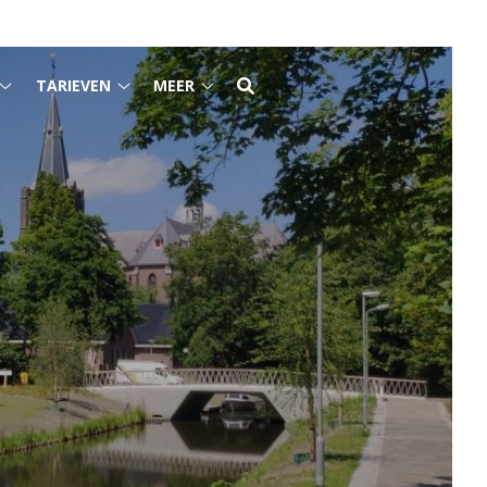
TARIEVEN
MEER
Patiëntinformatie
Tarieven
Meer
submenu
submenu
submenu