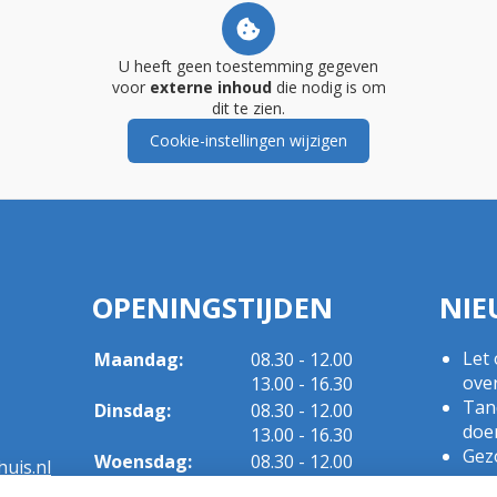
U heeft geen toestemming gegeven
voor
externe inhoud
die nodig is om
dit te zien.
Cookie-instellingen wijzigen
OPENINGSTIJDEN
NIE
tot
Let 
Maandag:
08.30
- 12.00
tot
ove
13.00
- 16.30
Tand
tot
Dinsdag:
08.30
- 12.00
doe
tot
13.00
- 16.30
Gezo
tot
Woensdag:
08.30
- 12.00
uis.nl
een
tot
13.00
- 16.30