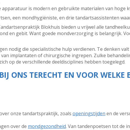
n
 apparatuur is modern en gebruikte materialen van hoge kw
rtsen, een mondhygiëniste, en drie tandartsassistenten waar
ndartsenpraktijk Blokhuis bieden u vrijwel alle tandheelku
nd en gebit. Want goede mondverzorging is belangrijk. Vo
gen nodig die specialistische hulp verdienen. Te denken val
n van implantaten of chirurgische ingrepen. Zulke behandeli
zich op de verschillende deeldisciplines hebben toegelegd.
BIJ ONS TERECHT EN VOOR WELKE
over onze tandartspraktijk, zoals
openingstijden
en de vers
ragen over de
mondgezondheid
. Van tandenpoetsen tot de i