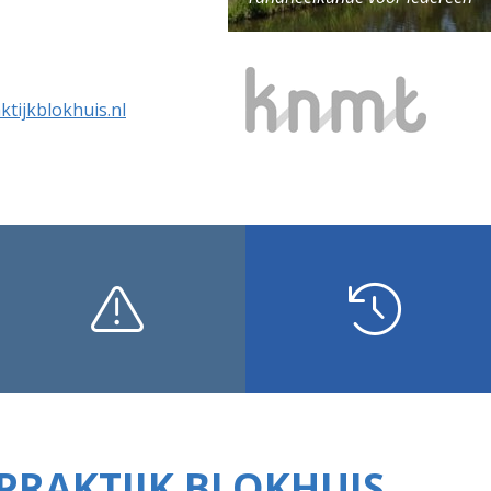
tijkblokhuis.nl
Spoed
Openingstijden
RAKTIJK BLOKHUIS