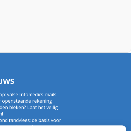
UWS
op: valse Infomedics-mails
r openstaande rekening
en bleken? Laat het veilig
n!
nd tandvlees: de basis voor
 gezonde mond