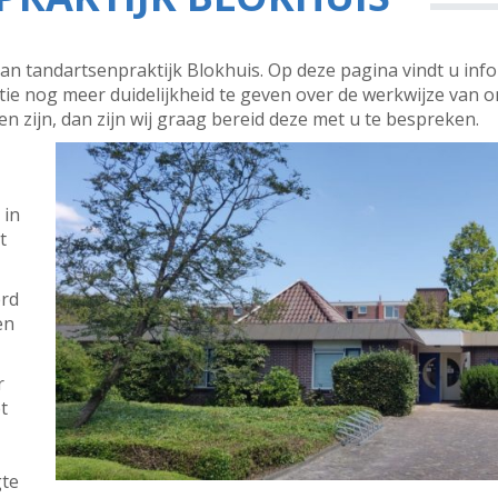
an tandartsenpraktijk Blokhuis. Op deze pagina vindt u inf
tie nog meer duidelijkheid te geven over de werkwijze van o
 zijn, dan zijn wij graag bereid deze met u te bespreken.
 in
t
erd
en
r
t
gte