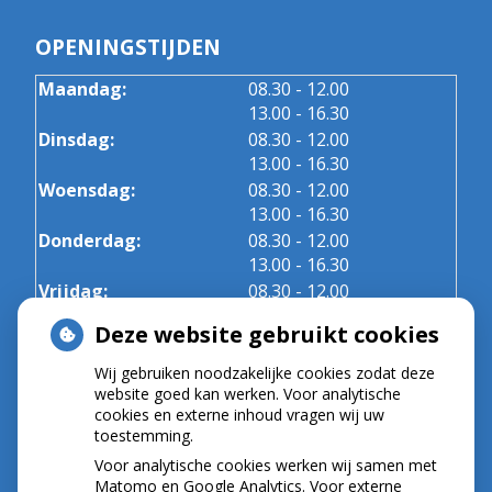
OPENINGSTIJDEN
tot
Maandag:
08.30
- 12.00
tot
13.00
- 16.30
tot
Dinsdag:
08.30
- 12.00
tot
13.00
- 16.30
tot
Woensdag:
08.30
- 12.00
tot
13.00
- 16.30
tot
Donderdag:
08.30
- 12.00
tot
13.00
- 16.30
tot
Vrijdag:
08.30
- 12.00
tot
13.00
- 16.30
Deze website gebruikt cookies
Wij gebruiken noodzakelijke cookies zodat deze
NIEUWS
website goed kan werken. Voor analytische
cookies en externe inhoud vragen wij uw
toestemming.
Let op: valse Infomedics-mails over
openstaande rekening
Voor analytische cookies werken wij samen met
Tanden bleken? Laat het veilig doen!
Matomo en Google Analytics. Voor externe